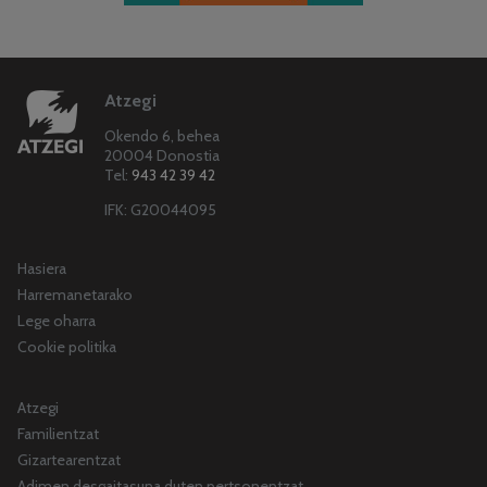
Atzegi
Okendo 6, behea
20004 Donostia
Tel:
943 42 39 42
IFK: G20044095
Hasiera
Harremanetarako
Lege oharra
Cookie politika
Atzegi
Familientzat
Gizartearentzat
Adimen desgaitasuna duten pertsonentzat