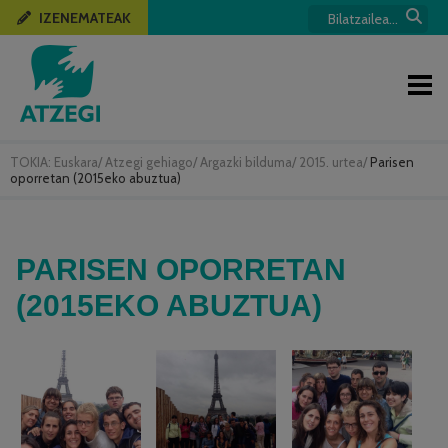
IZENEMATEAK
TOKIA:
Euskara
/
Atzegi gehiago
/
Argazki bilduma
/
2015. urtea
/
Parisen
oporretan (2015eko abuztua)
PARISEN OPORRETAN
(2015EKO ABUZTUA)