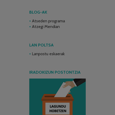
BLOG-AK
Atseden programa
Atzegi Mendian
LAN POLTSA
Lanpostu eskaerak
IRADOKIZUN POSTONTZIA