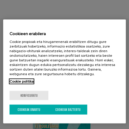
Cookieen erabilera
AURKITU ZURE PAPERA
Cookie propioak eta hirugarrenenak erabiltzen ditugu gure
zerbitzuak hobetzeko, informazio estatistikoa osatzeko, zure
nabigazio-ohiturak analizatzeko, interes-taldeak zein diren
ondorioztatzeko, haien interesen profil bat sortzeko eta beste
gune batzuetan iragarki esanguratsuak erakusteko. Horri esker,
eskaintzen dugun edukia pertsonalizatu dezakegu eta interesa
sortzen duten atalei buruzko informazioa lortu. Gainera,
webgunea eta zure segurtasuna hobetu ditzakegu.
Cookie politika
AZKEN KANPAINA
KONFIGURATU
COOKIEAK ONARTU
COOKIEAK BAZTERTU