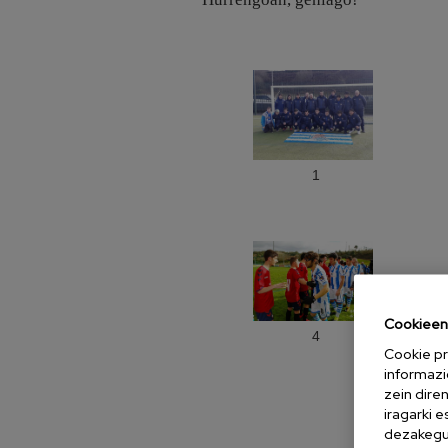
1
Cookieen 
4
Cookie pr
informazi
zein dire
iragarki 
dezakegu 