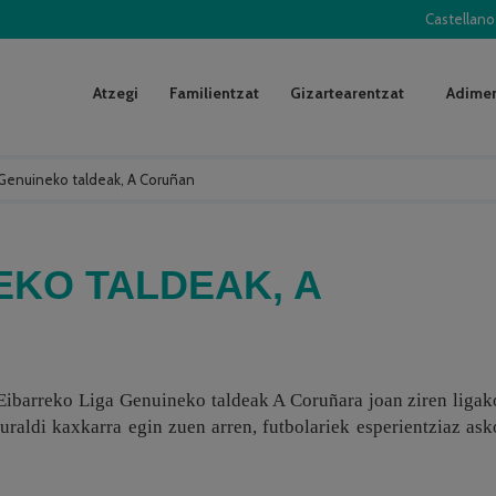
Castellano
Atzegi
Familientzat
Gizartearentzat
Adimen
 Genuineko taldeak, A Coruñan
EKO TALDEAK, A
Eibarreko Liga Genuineko taldeak A Coruñara joan ziren ligak
uraldi kaxkarra egin zuen arren, futbolariek esperientziaz ask