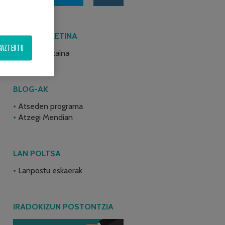
AZKEN BULETINA
BAZTERTU
2026ko ekaina
BLOG-AK
Atseden programa
Atzegi Mendian
LAN POLTSA
Lanpostu eskaerak
IRADOKIZUN POSTONTZIA