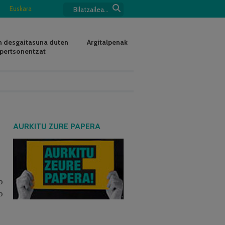
Euskara
 desgaitasuna duten
Argitalpenak
pertsonentzat
AURKITU ZURE PAPERA
o
o