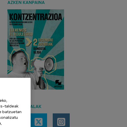
AZKEN KANPAINA
eko,
es-taldeak
SARE SOZIALAK
ne batzuetan
sonalizatu
a,