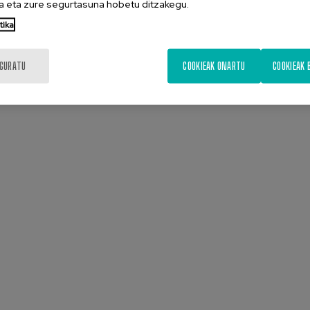
 eta zure segurtasuna hobetu ditzakegu.
tika
IGURATU
COOKIEAK ONARTU
COOKIEAK 