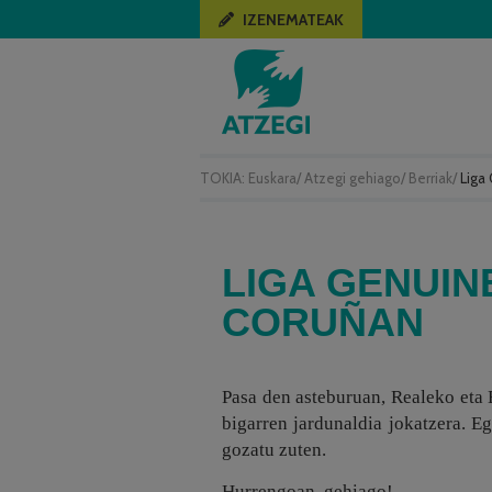
IZENEMATEAK
TOKIA:
Euskara
/
Atzegi gehiago
/
Berriak
/
Liga
LIGA GENUIN
CORUÑAN
Pasa den asteburuan, Realeko eta 
bigarren jardunaldia jokatzera. Eg
gozatu zuten.
Hurrengoan, gehiago!