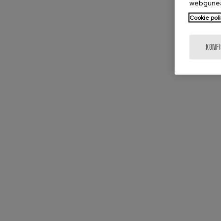
webgunea
Cookie poli
KONF