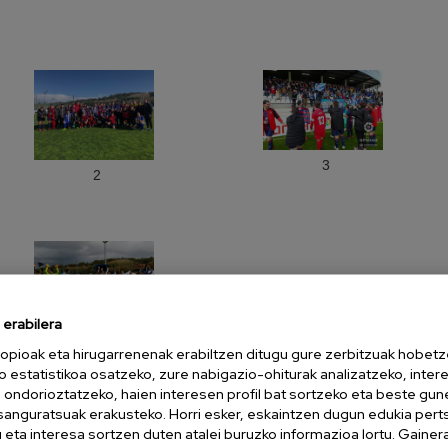
3
2
erabilera
5
opioak eta hirugarrenenak erabiltzen ditugu gure zerbitzuak hobetz
o estatistikoa osatzeko, zure nabigazio-ohiturak analizatzeko, inter
n ondorioztatzeko, haien interesen profil bat sortzeko eta beste gu
esanguratsuak erakusteko. Horri esker, eskaintzen dugun edukia pert
eta interesa sortzen duten atalei buruzko informazioa lortu. Gainer