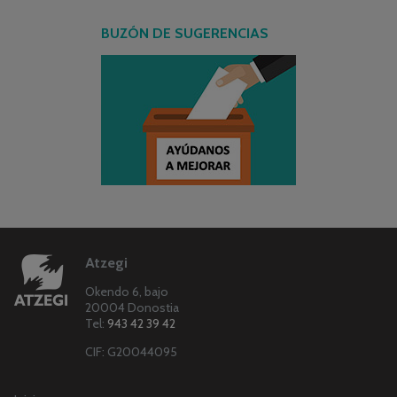
BUZÓN DE SUGERENCIAS
Atzegi
Okendo 6, bajo
20004 Donostia
Tel:
943 42 39 42
CIF: G20044095