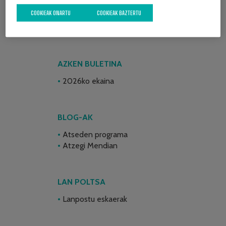
COOKIEAK ONARTU
COOKIEAK BAZTERTU
AZKEN BULETINA
2026ko ekaina
BLOG-AK
Atseden programa
Atzegi Mendian
LAN POLTSA
Lanpostu eskaerak