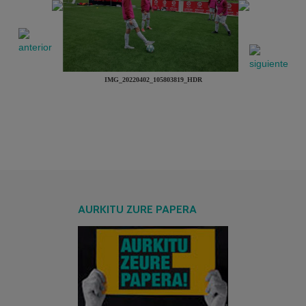
IMG_20220402_105803819_HDR
AURKITU ZURE PAPERA