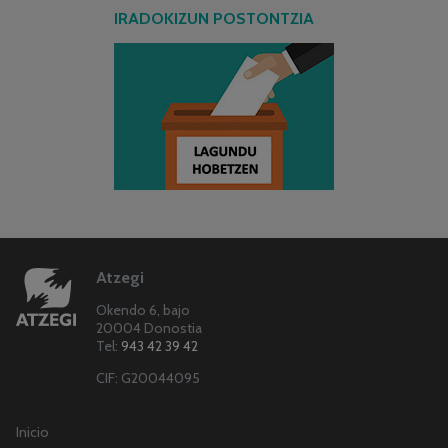
IRADOKIZUN POSTONTZIA
Atzegi
Okendo 6, bajo
20004 Donostia
Tel:
943 42 39 42
CIF: G20044095
Inicio