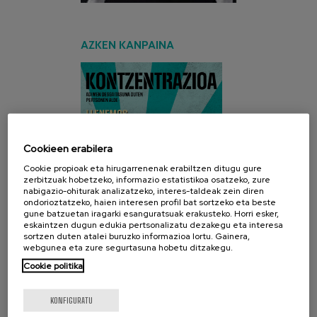
AZKEN KANPAINA
Cookieen erabilera
Cookie propioak eta hirugarrenenak erabiltzen ditugu gure
zerbitzuak hobetzeko, informazio estatistikoa osatzeko, zure
nabigazio-ohiturak analizatzeko, interes-taldeak zein diren
ondorioztatzeko, haien interesen profil bat sortzeko eta beste
gune batzuetan iragarki esanguratsuak erakusteko. Horri esker,
eskaintzen dugun edukia pertsonalizatu dezakegu eta interesa
sortzen duten atalei buruzko informazioa lortu. Gainera,
webgunea eta zure segurtasuna hobetu ditzakegu.
Cookie politika
KONFIGURATU
SARE SOZIALAK