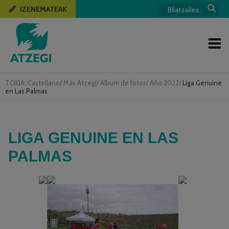
IZENEMATEAK
TOKIA:
Castellano
/
Más Atzegi
/
Album de fotos
/
Año 2022
/
Liga Genuine
en Las Palmas
LIGA GENUINE EN LAS
PALMAS