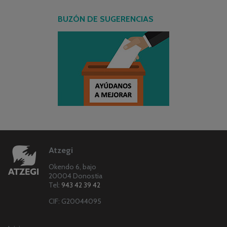
BUZÓN DE SUGERENCIAS
Atzegi
Okendo 6, bajo
20004 Donostia
Tel:
943 42 39 42
CIF: G20044095