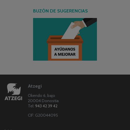
BUZÓN DE SUGERENCIAS
Atzegi
Okendo 6, bajo
20004 Donostia
Tel:
943 42 39 42
CIF: G20044095