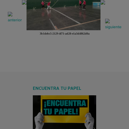
3b1debc5-2129-4f71-ad28-e1a3d4862d0a
ENCUENTRA TU PAPEL