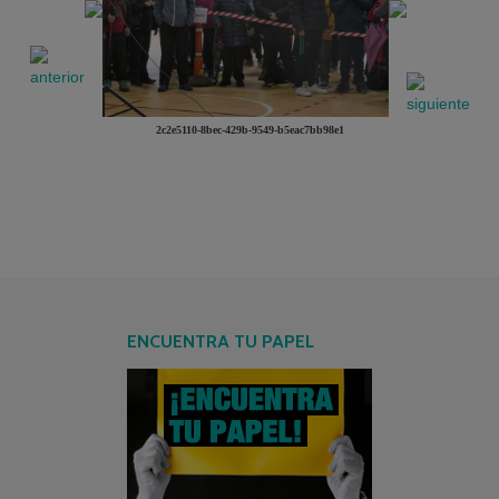
2c2e5110-8bec-429b-9549-b5eac7bb98e1
ENCUENTRA TU PAPEL