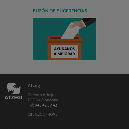
BUZÓN DE SUGERENCIAS
Atzegi
Okendo 6, bajo
20004 Donostia
Tel:
943 42 39 42
CIF: G20044095