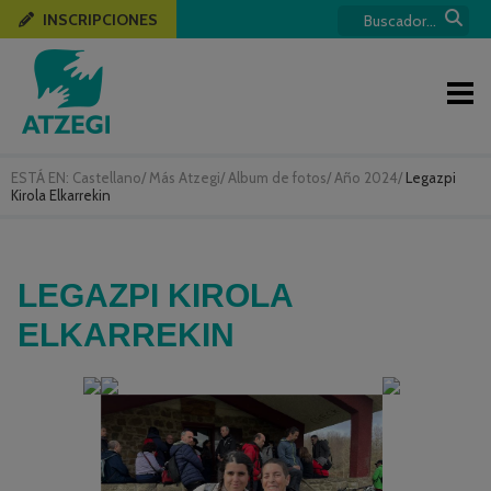
INSCRIPCIONES
ESTÁ EN:
Castellano
/
Más Atzegi
/
Album de fotos
/
Año 2024
/
Legazpi
Kirola Elkarrekin
LEGAZPI KIROLA
ELKARREKIN