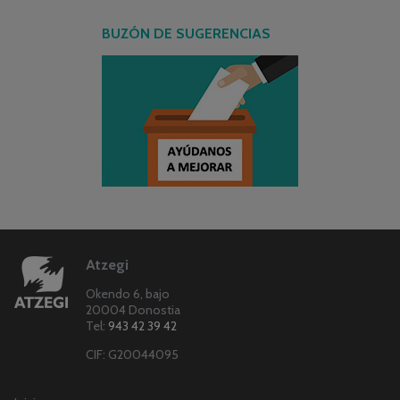
BUZÓN DE SUGERENCIAS
Atzegi
Okendo 6, bajo
20004 Donostia
Tel:
943 42 39 42
CIF: G20044095