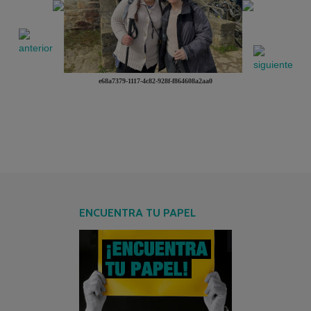
e68a7379-1117-4c82-928f-f864608a2aa0
ENCUENTRA TU PAPEL