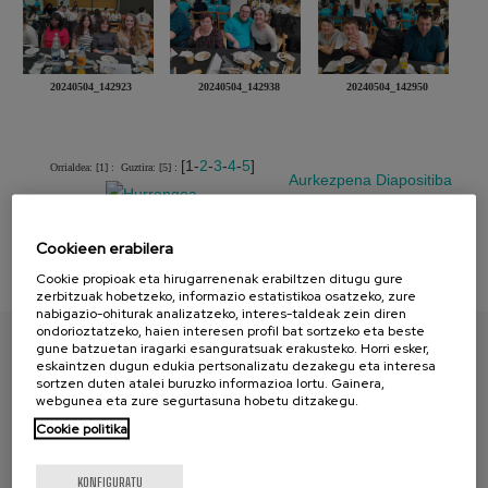
20240504_142923
20240504_142938
20240504_142950
[1-
2
-
3
-
4
-
5
]
Orrialdea: [1] :
Guztira: [5] :
Aurkezpena
Diapositiba
Cookieen erabilera
Cookie propioak eta hirugarrenenak erabiltzen ditugu gure
zerbitzuak hobetzeko, informazio estatistikoa osatzeko, zure
nabigazio-ohiturak analizatzeko, interes-taldeak zein diren
ondorioztatzeko, haien interesen profil bat sortzeko eta beste
gune batzuetan iragarki esanguratsuak erakusteko. Horri esker,
eskaintzen dugun edukia pertsonalizatu dezakegu eta interesa
AURKITU ZURE PAPERA
sortzen duten atalei buruzko informazioa lortu. Gainera,
webgunea eta zure segurtasuna hobetu ditzakegu.
Cookie politika
KONFIGURATU