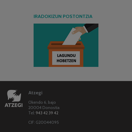
IRADOKIZUN POSTONTZIA
Atzegi
Okendo 6, bajo
20004 Donostia
Tel:
943 42 39 42
CIF: G20044095