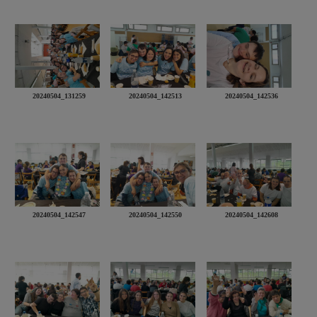
20240504_131259
20240504_142513
20240504_142536
20240504_142547
20240504_142550
20240504_142608