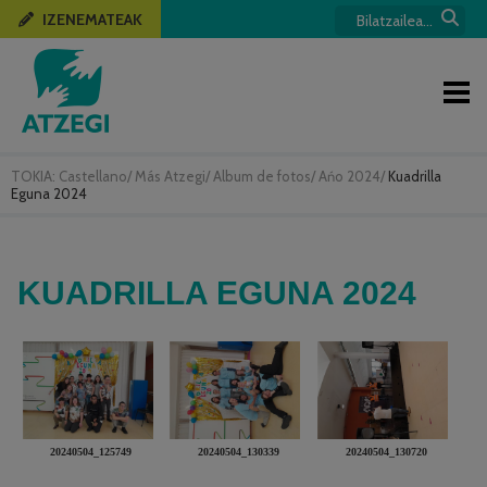
IZENEMATEAK
TOKIA:
Castellano
/
Más Atzegi
/
Album de fotos
/
Ańo 2024
/
Kuadrilla
Eguna 2024
KUADRILLA EGUNA 2024
20240504_125749
20240504_130339
20240504_130720