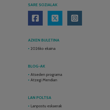
SARE SOZIALAK
AZKEN BULETINA
2026ko ekaina
BLOG-AK
Atseden programa
Atzegi Mendian
LAN POLTSA
Lanpostu eskaerak