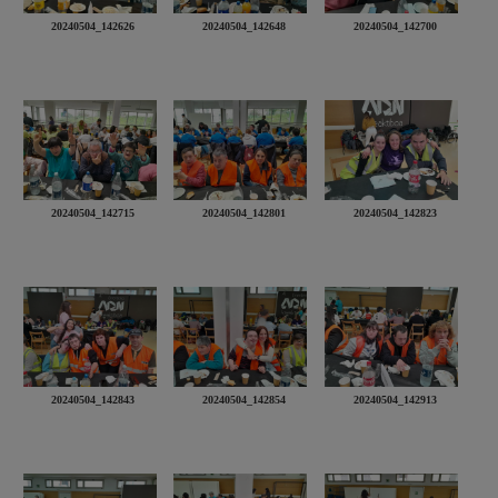
20240504_142626
20240504_142648
20240504_142700
20240504_142715
20240504_142801
20240504_142823
20240504_142843
20240504_142854
20240504_142913