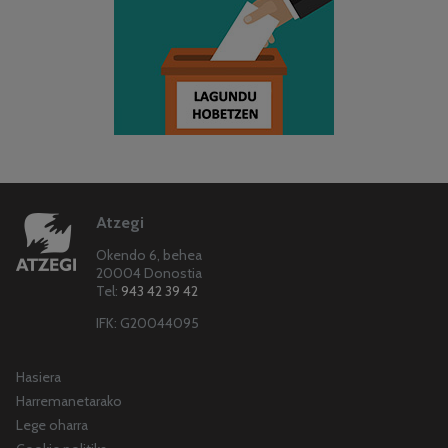
Atzegi
Okendo 6, behea
20004 Donostia
Tel:
943 42 39 42
IFK: G20044095
Hasiera
Harremanetarako
Lege oharra