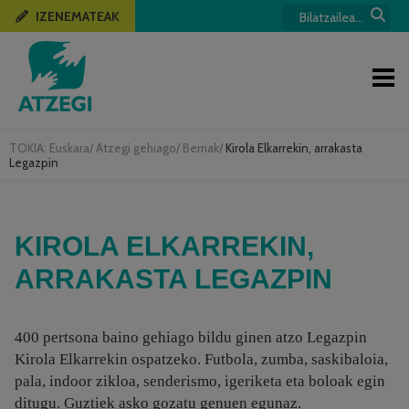
IZENEMATEAK
TOKIA:
Euskara
/
Atzegi gehiago
/
Berriak
/
Kirola Elkarrekin, arrakasta
Legazpin
KIROLA ELKARREKIN,
ARRAKASTA LEGAZPIN
400 pertsona baino gehiago bildu ginen atzo Legazpin
Kirola Elkarrekin ospatzeko. Futbola, zumba, saskibaloia,
pala, indoor zikloa, senderismo, igeriketa eta boloak egin
ditugu. Guztiek asko gozatu genuen egunaz.