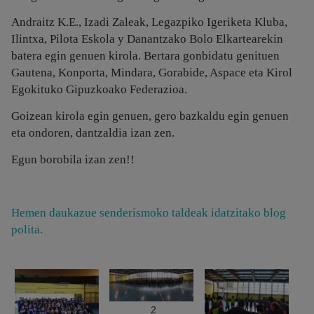
Andraitz K.E., Izadi Zaleak, Legazpiko Igeriketa Kluba,
Ilintxa, Pilota Eskola y Danantzako Bolo Elkartearekin
batera egin genuen kirola. Bertara gonbidatu genituen
Gautena, Konporta, Mindara, Gorabide, Aspace eta Kirol
Egokituko Gipuzkoako Federazioa.
Goizean kirola egin genuen, gero bazkaldu egin genuen
eta ondoren, dantzaldia izan zen.
Egun borobila izan zen!!
Hemen daukazue senderismoko taldeak idatzitako blog
polita.
2