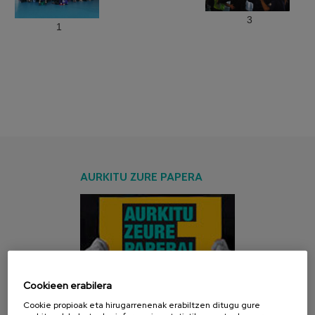
3
1
AURKITU ZURE PAPERA
Cookieen erabilera
Cookie propioak eta hirugarrenenak erabiltzen ditugu gure