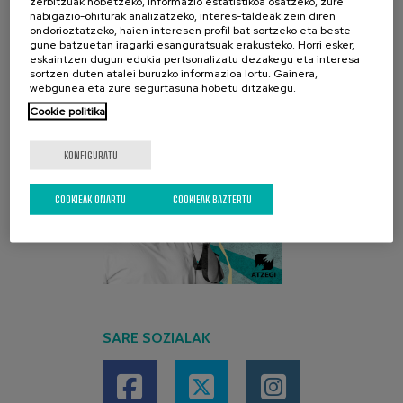
zerbitzuak hobetzeko, informazio estatistikoa osatzeko, zure
AZKEN KANPAINA
nabigazio-ohiturak analizatzeko, interes-taldeak zein diren
ondorioztatzeko, haien interesen profil bat sortzeko eta beste
gune batzuetan iragarki esanguratsuak erakusteko. Horri esker,
eskaintzen dugun edukia pertsonalizatu dezakegu eta interesa
sortzen duten atalei buruzko informazioa lortu. Gainera,
webgunea eta zure segurtasuna hobetu ditzakegu.
Cookie politika
KONFIGURATU
COOKIEAK ONARTU
COOKIEAK BAZTERTU
SARE SOZIALAK