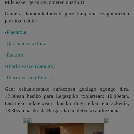
Mila esker gerturatu zineten guztioi!!
Gainera, komunikabideek gure kanpaina ezagutarazten
jarraitzen dute:
-
Plaentxia
-
Oarsoaldeako hitza
-
Etakitto
-
Diario Vasco (Zarautz)
-
Diario Vasco (Tolosa)
Gaur eskualdeetako aurkezpen gehiago egongo dira.
17.30ean hasiko gara Legazpiko txolartean; 18.00etan,
Lasarteko udaletxean ikusiko dugu elkar eta azkenik,
18.30ean hasiko da Bergarako udaletxeko aurkezpena.