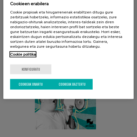
Cookieen erabilera
Cookie propioak eta hirugarrenenak erabiltzen ditugu gure
zerbitzuak hobetzeko, informazio estatistikoa osatzeko, zure
nabigazio-ohiturak analizatzeko, interes-taldeak zein diren
ondorioztatzeko, haien interesen profil bat sortzeko eta beste
gune batzuetan iragarki esanguratsuak erakusteko. Horri esker,
AZKEN KANPAINA
eskaintzen dugun edukia pertsonalizatu dezakegu eta interesa
sortzen duten atalei buruzko informazioa lortu. Gainera,
webgunea eta zure segurtasuna hobetu ditzakegu.
Cookie politika
KONFIGURATU
COOKIEAK ONARTU
COOKIEAK BAZTERTU