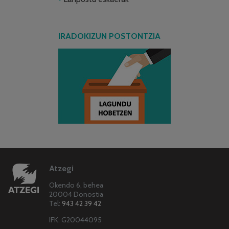
IRADOKIZUN POSTONTZIA
Atzegi
Okendo 6, behea
20004 Donostia
Tel:
943 42 39 42
IFK: G20044095