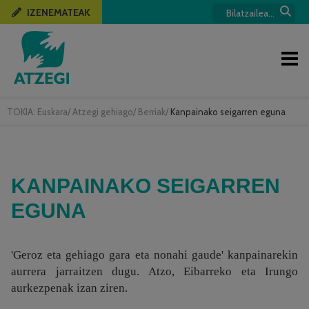
IZENEMATEAK
TOKIA:
Euskara
/
Atzegi gehiago
/
Berriak
/
Kanpainako seigarren eguna
KANPAINAKO SEIGARREN
EGUNA
'Geroz eta gehiago gara eta nonahi gaude' kanpainarekin
aurrera jarraitzen dugu. Atzo, Eibarreko eta Irungo
aurkezpenak izan ziren.