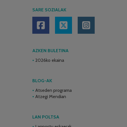
SARE SOZIALAK
AZKEN BULETINA
2026ko ekaina
BLOG-AK
Atseden programa
Atzegi Mendian
LAN POLTSA
Lanpostu eskaerak