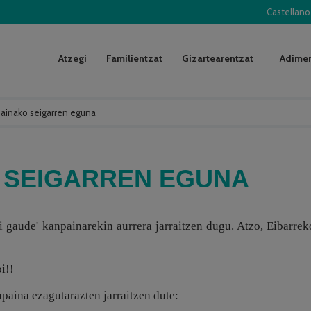
Castellano
Atzegi
Familientzat
Gizartearentzat
Adimen
ainako seigarren eguna
 SEIGARREN EGUNA
i gaude' kanpainarekin aurrera jarraitzen dugu. Atzo, Eibarrek
.
i!!
aina ezagutarazten jarraitzen dute: