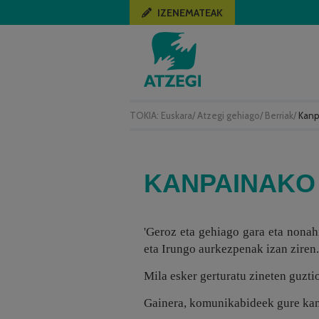
IZENEMATEAK
TOKIA:
Euskara
/
Atzegi gehiago
/
Berriak
/
Kanp
KANPAINAKO
'Geroz eta gehiago gara eta nonah
eta Irungo aurkezpenak izan ziren
Mila esker gerturatu zineten guztio
Gainera, komunikabideek gure kanp