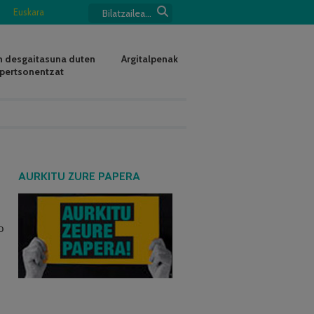
Euskara
 desgaitasuna duten
Argitalpenak
pertsonentzat
AURKITU ZURE PAPERA
o