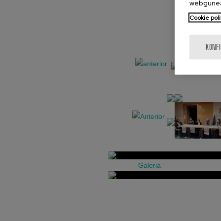
webgunea
Cookie poli
KONF
Galeria