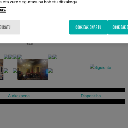
 eta zure segurtasuna hobetu ditzakegu.
tika
IGURATU
COOKIEAK ONARTU
COOKIEAK 
eibar
Aurkezpena
Diapositiba