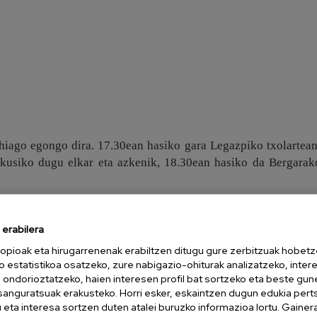
iago egongo dira. 17.30ean hasiko gara Legazpiko txolartean
ikusiko dugu elkar eta azkenik, 18.30ean hasiko da Bergarak
erabilera
opioak eta hirugarrenenak erabiltzen ditugu gure zerbitzuak hobetz
o estatistikoa osatzeko, zure nabigazio-ohiturak analizatzeko, inter
n ondorioztatzeko, haien interesen profil bat sortzeko eta beste gu
esanguratsuak erakusteko. Horri esker, eskaintzen dugun edukia pert
eta interesa sortzen duten atalei buruzko informazioa lortu. Gainer