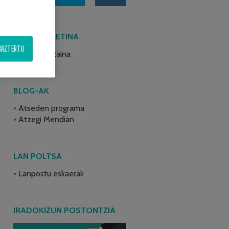
AZKEN BULETINA
BAZTERTU
2026ko ekaina
BLOG-AK
Atseden programa
Atzegi Mendian
LAN POLTSA
Lanpostu eskaerak
IRADOKIZUN POSTONTZIA