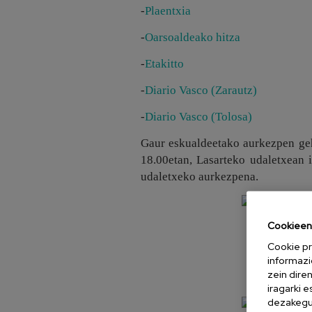
-
Plaentxia
-
Oarsoaldeako hitza
-
Etakitto
-
Diario Vasco (Zarautz)
-
Diario Vasco (Tolosa)
Gaur eskualdeetako aurkezpen geh
18.00etan, Lasarteko udaletxean 
udaletxeko aurkezpena.
Cookieen 
Cookie pr
informazi
zein dire
iragarki 
dezakegu 