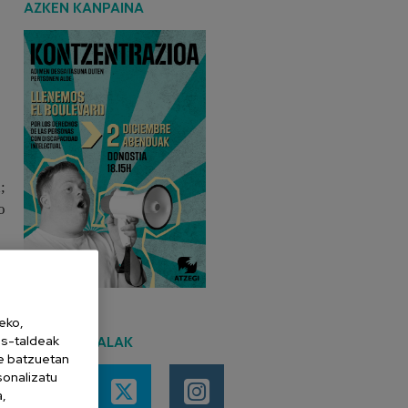
AZKEN KANPAINA
;
o
eko,
es-taldeak
SARE SOZIALAK
ne batzuetan
sonalizatu
a,