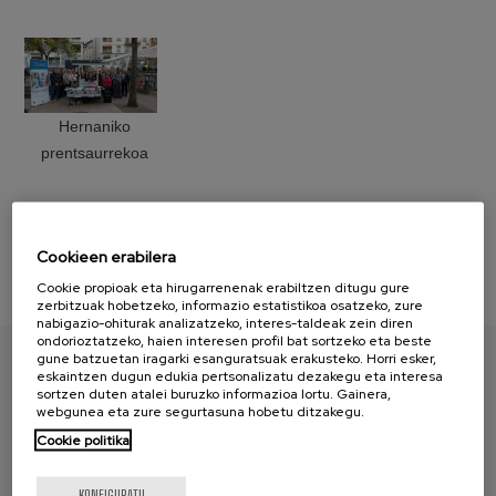
Hernaniko
prentsaurrekoa
Cookieen erabilera
Cookie propioak eta hirugarrenenak erabiltzen ditugu gure
zerbitzuak hobetzeko, informazio estatistikoa osatzeko, zure
nabigazio-ohiturak analizatzeko, interes-taldeak zein diren
ondorioztatzeko, haien interesen profil bat sortzeko eta beste
gune batzuetan iragarki esanguratsuak erakusteko. Horri esker,
eskaintzen dugun edukia pertsonalizatu dezakegu eta interesa
AURKITU ZURE PAPERA
sortzen duten atalei buruzko informazioa lortu. Gainera,
webgunea eta zure segurtasuna hobetu ditzakegu.
Cookie politika
KONFIGURATU