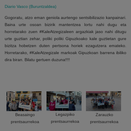
Diario Vasco (Buruntzaldea)
Gogoratu, atzo eman geniola aurtengo sentsibilizazio kanpainari.
Baina urte osoan bizirik mantentzea lortu nahi dugu eta
horretarako zuen #KaleAtzegizaleen argazkiak jaso nahi ditugu
urte guztian zehar, poliki poliki Gipuzkoako kale guztietan gure
bizitza hobetzen duten pertsona horiek ezagutzera emateko.
Horretarako, #KaleAtzegizale markoak Gipuzkoan barrena ibiliko
dira biran. Bilatu gertuen duzuna!!!!
Legazpiko
Beasaingo
Zarauzko
prentsaurrekoa
prentsaurrekoa
prentsaurrekoa