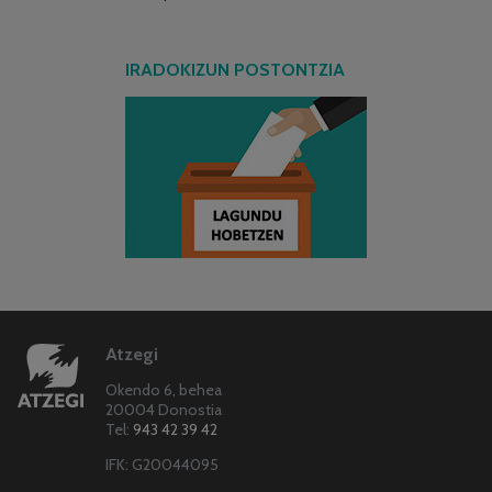
IRADOKIZUN POSTONTZIA
Atzegi
Okendo 6, behea
20004 Donostia
Tel:
943 42 39 42
IFK: G20044095