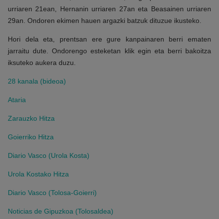
urriaren 21ean, Hernanin urriaren 27an eta Beasainen urriaren
29an. Ondoren ekimen hauen argazki batzuk dituzue ikusteko.
Hori dela eta, prentsan ere gure kanpainaren berri ematen
jarraitu dute. Ondorengo esteketan klik egin eta berri bakoitza
iksuteko aukera duzu.
28 kanala (bideoa)
Ataria
Zarauzko Hitza
Goierriko Hitza
Diario Vasco (Urola Kosta)
Urola Kostako Hitza
Diario Vasco (Tolosa-Goierri)
Noticias de Gipuzkoa (Tolosaldea)