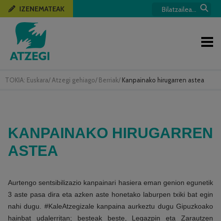
IZENEMATEAK
TOKIA:
Euskara
/
Atzegi gehiago
/
Berriak
/
Kanpainako hirugarren astea
KANPAINAKO HIRUGARREN
ASTEA
Aurtengo sentsibilizazio kanpainari hasiera eman genion egunetik
3 aste pasa dira eta azken aste honetako laburpen txiki bat egin
nahi dugu. #KaleAtzegizale kanpaina aurkeztu dugu Gipuzkoako
hainbat udalerritan; besteak beste, Legazpin eta Zarautzen