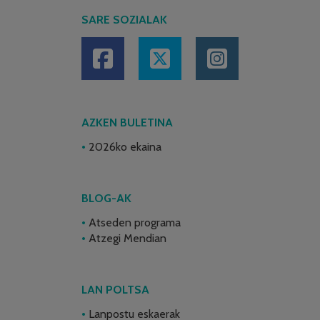
SARE SOZIALAK
AZKEN BULETINA
2026ko ekaina
BLOG-AK
Atseden programa
Atzegi Mendian
LAN POLTSA
Lanpostu eskaerak