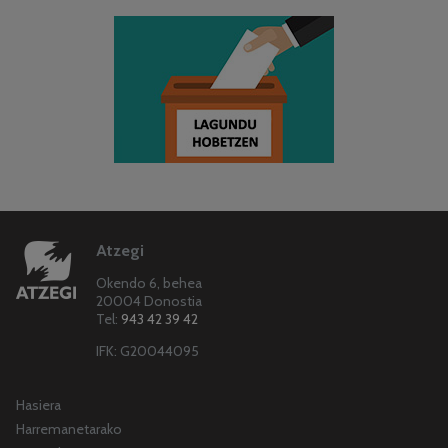
Atzegi
Okendo 6, behea
20004 Donostia
Tel:
943 42 39 42
IFK: G20044095
Hasiera
Harremanetarako