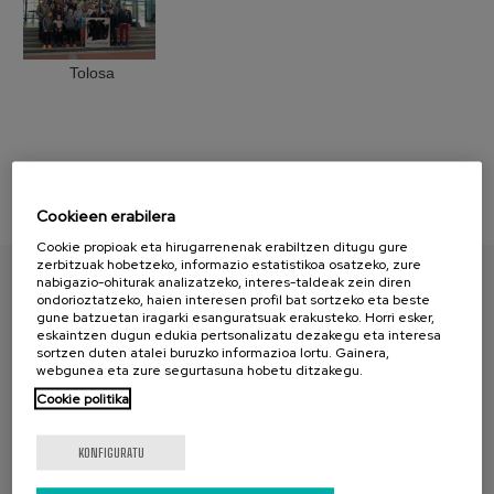
Tolosa
Cookieen erabilera
Cookie propioak eta hirugarrenenak erabiltzen ditugu gure
zerbitzuak hobetzeko, informazio estatistikoa osatzeko, zure
nabigazio-ohiturak analizatzeko, interes-taldeak zein diren
ondorioztatzeko, haien interesen profil bat sortzeko eta beste
AURKITU ZURE PAPERA
gune batzuetan iragarki esanguratsuak erakusteko. Horri esker,
eskaintzen dugun edukia pertsonalizatu dezakegu eta interesa
sortzen duten atalei buruzko informazioa lortu. Gainera,
webgunea eta zure segurtasuna hobetu ditzakegu.
Cookie politika
KONFIGURATU