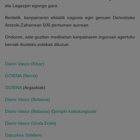
eta Legazpin egongo gara.
Bestetik, kanpainaren ekitaldi nagusia egin genuen Donostiako
Antzoki Zaharrean 500 pertsonen aurrean.
Ondoren, aste guztian medioetan kanpainaren inguruan agertuko
berriak ikusteko estekak dituzue.
Diario Vasco (Eibar)
GOIENA (Berria)
GOIENA
(Argazkiak)
Diario Vasco (Bidasoa)
Diario Vasco (Bidasoa) Ejemplo kaleatzegizale
Diario Vasco (Urola Erdia)
Gipuzkoa Solidario