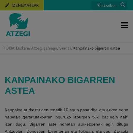
IZENEMATEAK
TOKIA:
Euskara
/
Atzegi gehiago
/
Berriak
/
Kanpainako bigarren astea
KANPAINAKO BIGARREN
ASTEA
Kanpaina aurkeztu genuenetik 10 egun pasa dira eta azken egun
hauetan gertatutakoaren inguruko laburpen txiki bat egin nahi
izan dugu. Bigarren aste honetan aurkezpenak egin ditugu
Antzuolan, Donostian, Errenterian eta Tolosan; eta gaur Zarautz