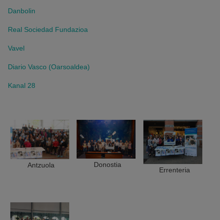
Danbolin
Real Sociedad Fundazioa
Vavel
Diario Vasco (Oarsoaldea)
Kanal 28
Donostia
Antzuola
Errenteria