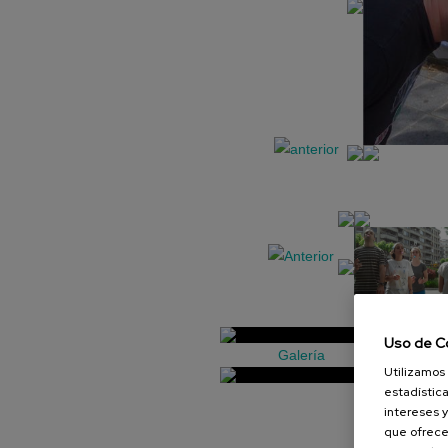
Uso de C
Galería
Utilizamos 
estadística
intereses y
que ofrece