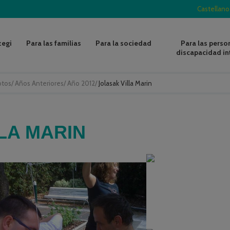
Castellano
zegi
Para las familias
Para la sociedad
Para las perso
discapacidad in
otos
/
Años Anteriores
/
Año 2012
/
Jolasak Villa Marin
LA MARIN