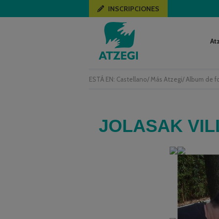
INSCRIPCIONES
At
ESTÁ EN:
Castellano
/
Más Atzegi
/
Album de f
JOLASAK VIL