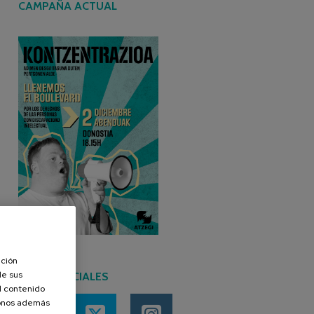
CAMPAÑA ACTUAL
ación
de sus
REDES SOCIALES
el contenido
donos además