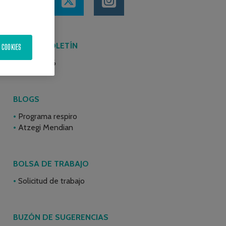
ÚLTIMO BOLETÍN
 COOKIES
Junio 2026
BLOGS
Programa respiro
Atzegi Mendian
BOLSA DE TRABAJO
Solicitud de trabajo
BUZÓN DE SUGERENCIAS