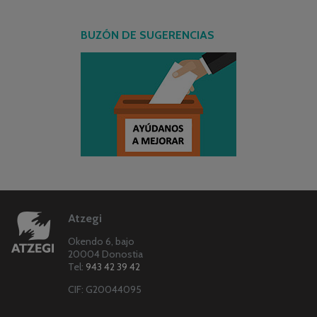
BUZÓN DE SUGERENCIAS
Atzegi
Okendo 6, bajo
20004 Donostia
Tel:
943 42 39 42
CIF: G20044095