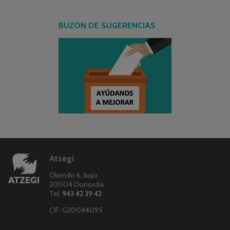
BUZÓN DE SUGERENCIAS
Atzegi
Okendo 6, bajo
20004 Donostia
Tel:
943 42 39 42
CIF: G20044095