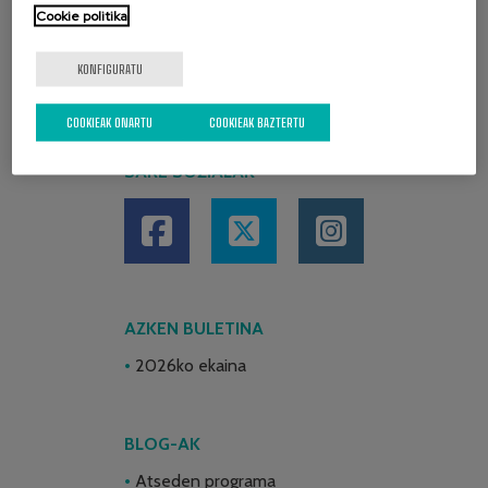
Cookie politika
KONFIGURATU
COOKIEAK ONARTU
COOKIEAK BAZTERTU
SARE SOZIALAK
AZKEN BULETINA
2026ko ekaina
BLOG-AK
Atseden programa