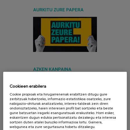
AURKITU ZURE PAPERA
AZKEN KANPAINA
Cookieen erabilera
Cookie propioak eta hirugarrenenak erabiltzen ditugu gure
zerbitzuak hobetzeko, informazio estatistikoa osatzeko, zure
nabigazio-ohiturak analizatzeko, interes-taldeak zein diren
ondorioztatzeko, haien interesen profil bat sortzeko eta beste
gune batzuetan iragarki esanguratsuak erakusteko. Horri esker,
eskaintzen dugun edukia pertsonalizatu dezakegu eta interesa
sortzen duten atalei buruzko informazioa lortu. Gainera,
webgunea eta zure segurtasuna hobetu ditzakegu.