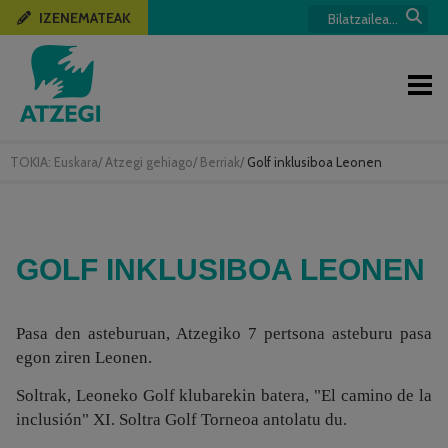
IZENEMATEAK
TOKIA:
Euskara
/
Atzegi gehiago
/
Berriak
/
Golf inklusiboa Leonen
GOLF INKLUSIBOA LEONEN
Pasa den asteburuan, Atzegiko 7 pertsona asteburu pasa
egon ziren Leonen.
Soltrak, Leoneko Golf klubarekin batera, "El camino de la
inclusión" XI. Soltra Golf Torneoa antolatu du.