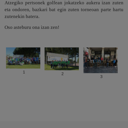
Atzegiko pertsonek golfean jokatzeko aukera izan zuten
eta ondoren, bazkari bat egin zuten torneoan parte hartu
zutenekin batera.
Oso asteburu ona izan zen!
1
2
3