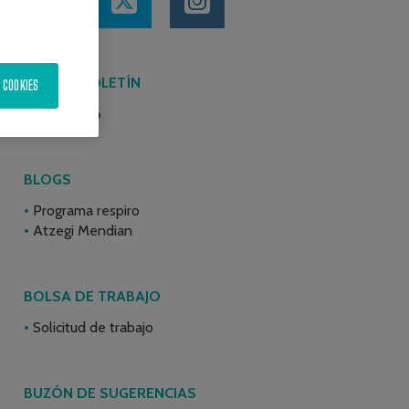
ÚLTIMO BOLETÍN
 COOKIES
Junio 2026
BLOGS
Programa respiro
Atzegi Mendian
BOLSA DE TRABAJO
Solicitud de trabajo
BUZÓN DE SUGERENCIAS