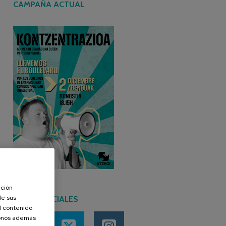
CAMPAÑA ACTUAL
ación
de sus
REDES SOCIALES
el contenido
donos además