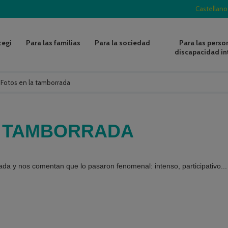
Castellano
zegi
Para las familias
Para la sociedad
Para las perso
discapacidad in
/
Fotos en la tamborrada
A TAMBORRADA
da y nos comentan que lo pasaron fenomenal: intenso, participativo...