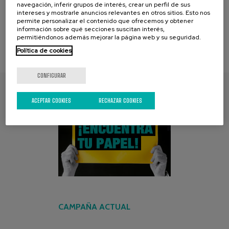
[
1
-
2
-3-
4
-
5
]
navegación, inferir grupos de interés, crear un perfil de sus
página [3] :
de [5] :
Presentación
Diapositiva
intereses y mostrarle anuncios relevantes en otros sitios. Esto nos
permite personalizar el contenido que ofrecemos y obtener
información sobre qué secciones suscitan interés,
permitiéndonos además mejorar la página web y su seguridad.
Política de cookies
CONFIGURAR
ACEPTAR COOKIES
RECHAZAR COOKIES
ENCUENTRA TU PAPEL
CAMPAÑA ACTUAL