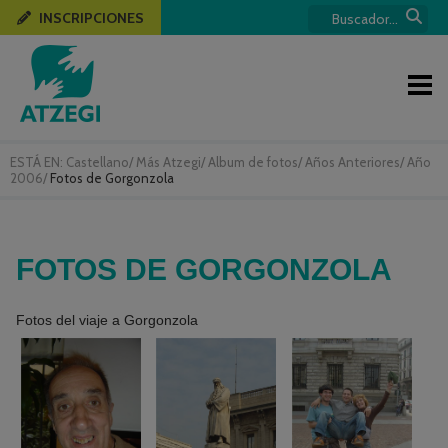
INSCRIPCIONES
ESTÁ EN:
Castellano
/
Más Atzegi
/
Album de fotos
/
Años Anteriores
/
Año
2006
/
Fotos de Gorgonzola
FOTOS DE GORGONZOLA
Fotos del viaje a Gorgonzola