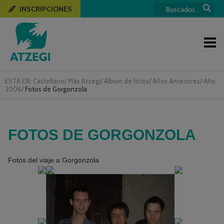
INSCRIPCIONES
ESTÁ EN:
Castellano
/
Más Atzegi
/
Album de fotos
/
Años Anteriores
/
Año
2006
/
Fotos de Gorgonzola
FOTOS DE GORGONZOLA
Fotos del viaje a Gorgonzola