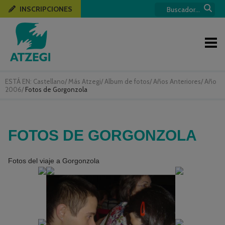
INSCRIPCIONES
ESTÁ EN:
Castellano
/
Más Atzegi
/
Album de fotos
/
Años Anteriores
/
Año
2006
/
Fotos de Gorgonzola
FOTOS DE GORGONZOLA
Fotos del viaje a Gorgonzola