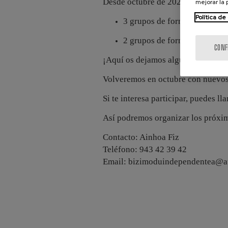
Desde octubre de 2025 hasta junio
mejorar la
Política de
3 grupos de formación básic
2 grupos de formación avan
CONF
¡Aquí os dejamos algunas fotos!
Volveremos en octubre con nuevos
Si te interesa participar, puedes l
Así podremos organizar los próxi
Contacto: Ainhoa Fiz
Teléfono: 943 42 39 42
Email: bizimoduindependentea@at