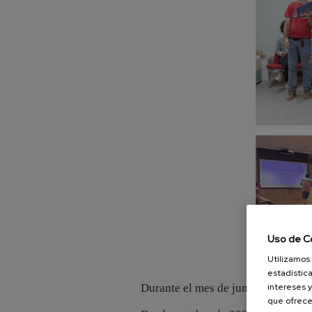
Uso de C
Utilizamos 
estadística
Durante el mes de junio han termi
intereses y
que ofrece