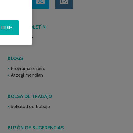
ÚLTIMO BOLETÍN
 COOKIES
Junio 2026
BLOGS
Programa respiro
Atzegi Mendian
BOLSA DE TRABAJO
Solicitud de trabajo
BUZÓN DE SUGERENCIAS