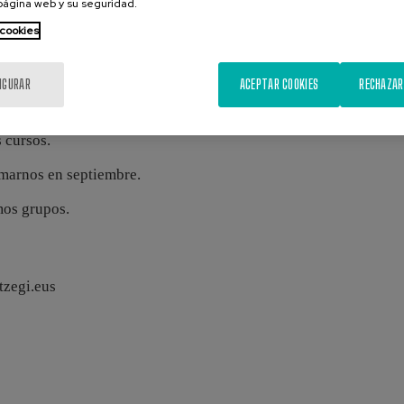
 de 2026 hemos realizado:
 página web y su seguridad.
 cookies
a
zada
IGURAR
ACEPTAR COOKIES
RECHAZAR
 cursos.
lamarnos en septiembre.
mos grupos.
zegi.eus