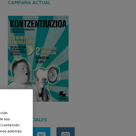
CAMPAÑA ACTUAL
ación
de sus
REDES SOCIALES
el contenido
donos además