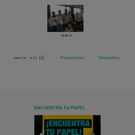
26.06.13
[1]
Presentación
Diapositiva
página [1] :
de [1] :
ENCUENTRA TU PAPEL