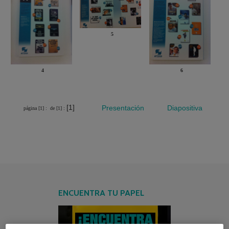
5
4
6
[1]
Presentación
Diapositiva
página [1] :
de [1] :
ENCUENTRA TU PAPEL