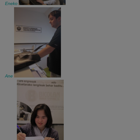
Eneko
Ane