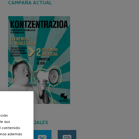
CAMPAÑA ACTUAL
ación
de sus
REDES SOCIALES
el contenido
donos además