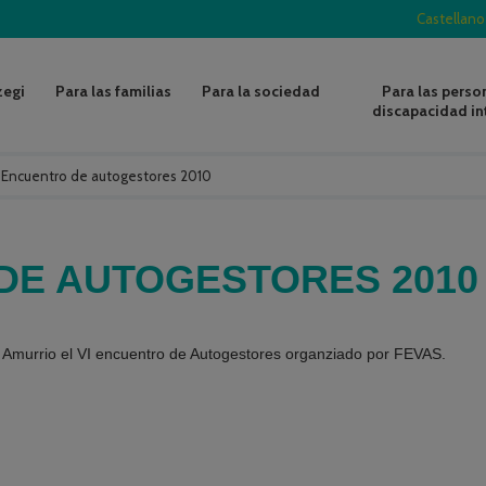
Castellano
zegi
Para las familias
Para la sociedad
Para las perso
discapacidad in
/
Encuentro de autogestores 2010
DE AUTOGESTORES 2010
 Amurrio el VI encuentro de Autogestores organziado por FEVAS.