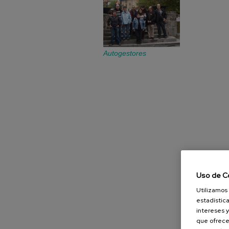
Autogestores
Uso de C
Utilizamos 
estadística
intereses y
que ofrece