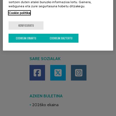
sortzen duten atalei buruzko informazioa lortu. Gainera,
webgunea eta zure segurtasuna hobetu ditzakegu.
Cookie politika
KONFIGURATU
COOKIEAK ONARTU
COOKIEAK BAZTERTU
SARE SOZIALAK
AZKEN BULETINA
2026ko ekaina