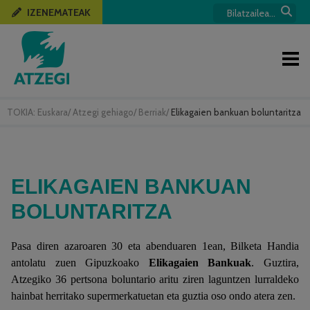
IZENEMATEAK
TOKIA:
Euskara
/
Atzegi gehiago
/
Berriak
/
Elikagaien bankuan boluntaritza
ELIKAGAIEN BANKUAN
BOLUNTARITZA
Pasa diren azaroaren 30 eta abenduaren 1ean, Bilketa Handia
antolatu zuen Gipuzkoako
Elikagaien Bankuak
. Guztira,
Atzegiko 36 pertsona boluntario aritu ziren laguntzen lurraldeko
hainbat herritako supermerkatuetan eta guztia oso ondo atera zen.