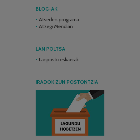
BLOG-AK
Atseden programa
Atzegi Mendian
LAN POLTSA
Lanpostu eskaerak
IRADOKIZUN POSTONTZIA