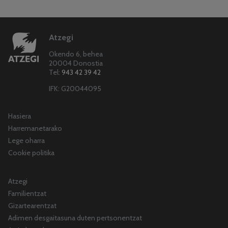
Atzegi
Okendo 6, behea
20004 Donostia
Tel:
943 42 39 42
IFK: G20044095
Hasiera
Harremanetarako
Lege oharra
Cookie politika
Atzegi
Familientzat
Gizartearentzat
Adimen desgaitasuna duten pertsonentzat