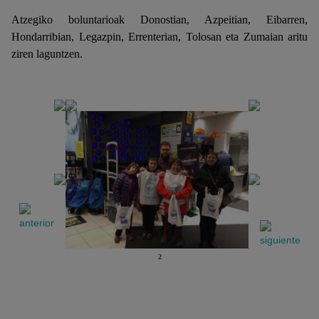
Atzegiko boluntarioak Donostian, Azpeitian, Eibarren,
Hondarribian, Legazpin, Errenterian, Tolosan eta Zumaian aritu
ziren laguntzen.
2