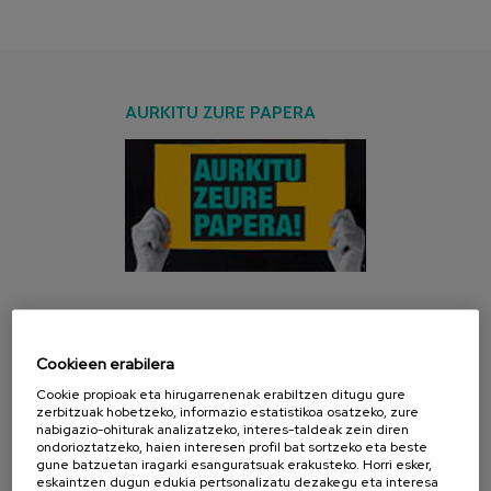
AURKITU ZURE PAPERA
AZKEN KANPAINA
Cookieen erabilera
Cookie propioak eta hirugarrenenak erabiltzen ditugu gure
zerbitzuak hobetzeko, informazio estatistikoa osatzeko, zure
nabigazio-ohiturak analizatzeko, interes-taldeak zein diren
ondorioztatzeko, haien interesen profil bat sortzeko eta beste
gune batzuetan iragarki esanguratsuak erakusteko. Horri esker,
eskaintzen dugun edukia pertsonalizatu dezakegu eta interesa