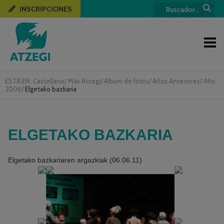
INSCRIPCIONES
ESTÁ EN:
Castellano
/
Más Atzegi
/
Album de fotos
/
Años Anteriores
/
Año
2006
/
Elgetako bazkaria
ELGETAKO BAZKARIA
Elgetako bazkariaren argazkiak (06.06.11)