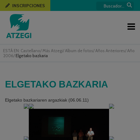
INSCRIPCIONES
ESTÁ EN:
Castellano
/
Más Atzegi
/
Album de fotos
/
Años Anteriores
/
Año
2006
/
Elgetako bazkaria
ELGETAKO BAZKARIA
Elgetako bazkariaren argazkiak (06.06.11)