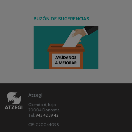
BUZÓN DE SUGERENCIAS
Atzegi
Okendo 6, bajo
20004 Donostia
Tel:
943 42 39 42
CIF: G20044095