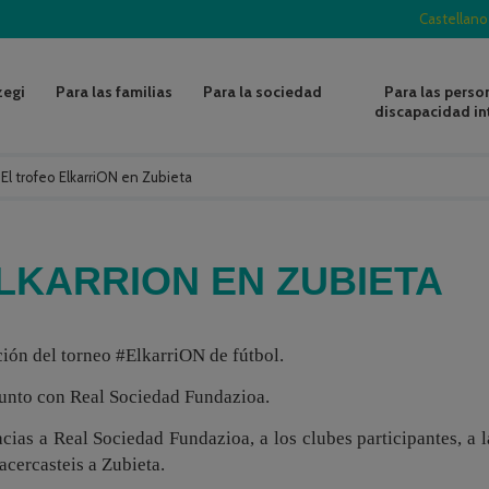
Castellano
zegi
Para las familias
Para la sociedad
Para las perso
discapacidad in
/
El trofeo ElkarriON en Zubieta
LKARRION EN ZUBIETA
ción del torneo #ElkarriON de fútbol.
 junto con Real Sociedad Fundazioa.
ias a Real Sociedad Fundazioa, a los clubes participantes, a l
acercasteis a Zubieta.