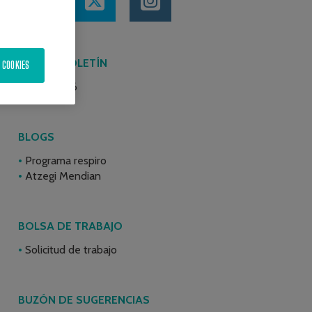
ÚLTIMO BOLETÍN
 COOKIES
Junio 2026
BLOGS
Programa respiro
Atzegi Mendian
BOLSA DE TRABAJO
Solicitud de trabajo
BUZÓN DE SUGERENCIAS