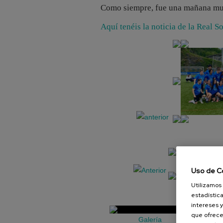
Como siempre, fue una mañana muy
Aquí tenéis la noticia de la Real S
Uso de C
Utilizamos 
estadística
intereses y
que ofrece
Galería