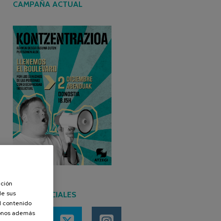
CAMPAÑA ACTUAL
ación
de sus
REDES SOCIALES
el contenido
donos además