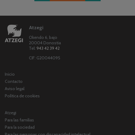
Atzegi
Okendo 6, bajo
20004 Donostia
Tel:
943 42 39 42
CIF: G20044095
Inicio
Contacto
Aviso legal
Política de cookies
Atzegi
Para las familias
Para la sociedad
Para las personas con discapacidad intelectual