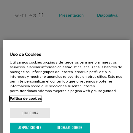
[1]
Presentación
Diapositiva
página [1] :
de [1] :
Uso de Cookies
Utilizamos cookies propias y de terceros para mejorar nuestros
ENCUENTRA TU PAPEL
servicios, elaborar información estadística, analizar sus hábitos de
navegación, inferir grupos de interés, crear un perfil de sus
intereses y mostrarle anuncios relevantes en otros sitios. Esto nos
permite personalizar el contenido que ofrecemos y obtener
información sobre qué secciones suscitan interés,
permitiéndonos además mejorar la página web y su seguridad.
Política de cookies
CONFIGURAR
CAMPAŃA ACTUAL
ACEPTAR COOKIES
RECHAZAR COOKIES