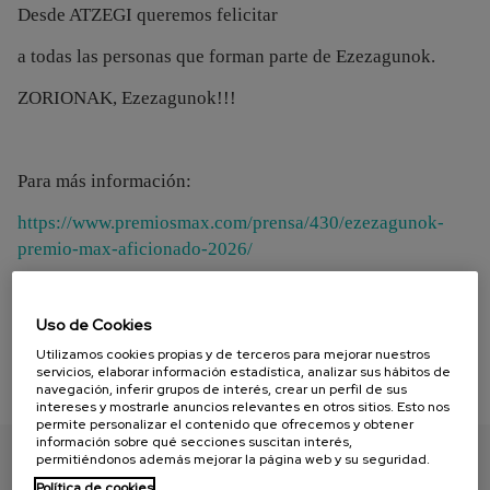
Desde ATZEGI queremos felicitar
a todas las personas que forman parte de Ezezagunok.
ZORIONAK, Ezezagunok!!!
Para más información:
https://www.premiosmax.com/prensa/430/ezezagunok-
premio-max-aficionado-2026/
Uso de Cookies
Utilizamos cookies propias y de terceros para mejorar nuestros
servicios, elaborar información estadística, analizar sus hábitos de
navegación, inferir grupos de interés, crear un perfil de sus
intereses y mostrarle anuncios relevantes en otros sitios. Esto nos
permite personalizar el contenido que ofrecemos y obtener
información sobre qué secciones suscitan interés,
permitiéndonos además mejorar la página web y su seguridad.
ENCUENTRA TU PAPEL
Política de cookies