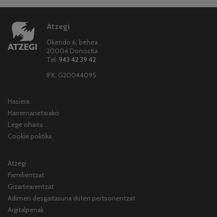
Atzegi
Okendo 6, behea
20004 Donostia
Tel:
943 42 39 42
IFK: G20044095
Hasiera
Harremanetarako
Lege oharra
Cookie politika
Atzegi
Familientzat
Gizartearentzat
Adimen desgaitasuna duten pertsonentzat
Argitalpenak