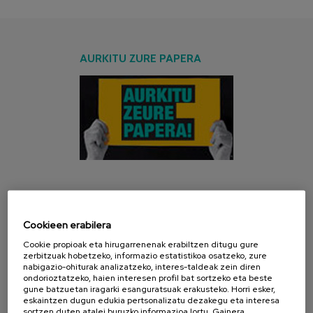
AURKITU ZURE PAPERA
AZKEN KANPAINA
Cookieen erabilera
Cookie propioak eta hirugarrenenak erabiltzen ditugu gure
zerbitzuak hobetzeko, informazio estatistikoa osatzeko, zure
nabigazio-ohiturak analizatzeko, interes-taldeak zein diren
ondorioztatzeko, haien interesen profil bat sortzeko eta beste
gune batzuetan iragarki esanguratsuak erakusteko. Horri esker,
eskaintzen dugun edukia pertsonalizatu dezakegu eta interesa
sortzen duten atalei buruzko informazioa lortu. Gainera,