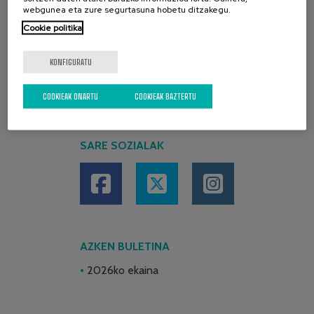
webgunea eta zure segurtasuna hobetu ditzakegu.
Cookie politika
KONFIGURATU
COOKIEAK ONARTU
COOKIEAK BAZTERTU
SARE SOZIALAK
AZKEN BULETINA
2026ko ekaina