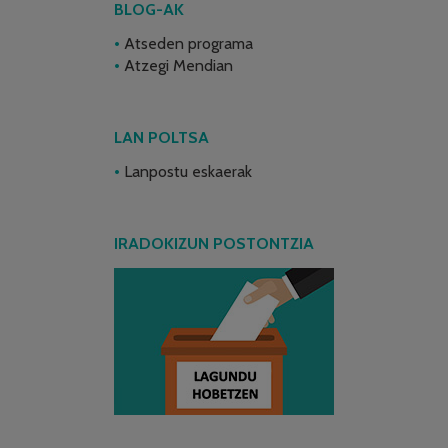
BLOG-AK
Atseden programa
Atzegi Mendian
LAN POLTSA
Lanpostu eskaerak
IRADOKIZUN POSTONTZIA