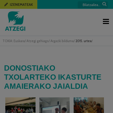
IZENEMATEAK
TOKIA:
Euskara
/
Atzegi gehiago
/
Argazki bilduma
/
2015. urtea
/
DONOSTIAKO
TXOLARTEKO IKASTURTE
AMAIERAKO JAIALDIA