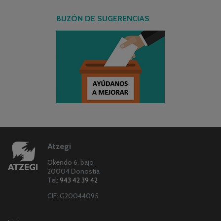
BUZÓN DE SUGERENCIAS
Atzegi
Okendo 6, bajo
20004 Donostia
Tel:
943 42 39 42
CIF: G20044095