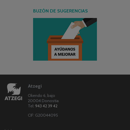
BUZÓN DE SUGERENCIAS
Atzegi
Okendo 6, bajo
20004 Donostia
Tel:
943 42 39 42
CIF: G20044095