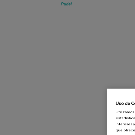
Padel
Uso de C
Utilizamos 
estadística
intereses y
que ofrece