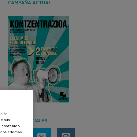
CAMPAÑA ACTUAL
ación
de sus
REDES SOCIALES
el contenido
donos además