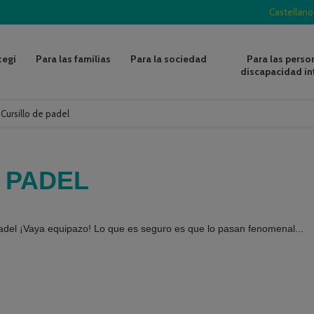
Castellano
zegi
Para las familias
Para la sociedad
Para las perso
discapacidad in
/
Cursillo de padel
 PADEL
padel ¡Vaya equipazo! Lo que es seguro es que lo pasan fenomenal...