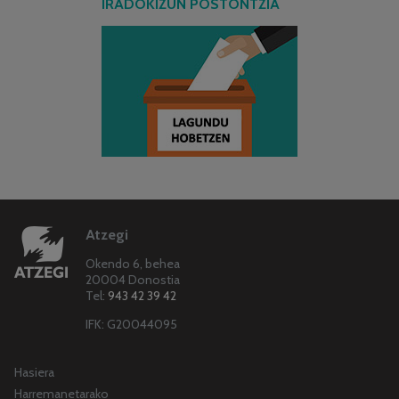
IRADOKIZUN POSTONTZIA
Atzegi
Okendo 6, behea
20004 Donostia
Tel:
943 42 39 42
IFK: G20044095
Hasiera
Harremanetarako