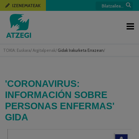
IZENEMATEAK
TOKIA:
Euskara
/
Argitalpenak
/
Gidak Irakurketa Errazean
/
'CORONAVIRUS:
INFORMACIÓN SOBRE
PERSONAS ENFERMAS'
GIDA