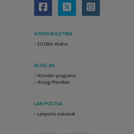
AZKEN BULETINA
2026ko ekaina
BLOG-AK
Atseden programa
Atzegi Mendian
LAN POLTSA
Lanpostu eskaerak