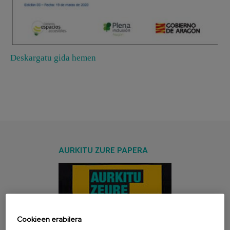
Deskargatu gida hemen
AURKITU ZURE PAPERA
Cookieen erabilera