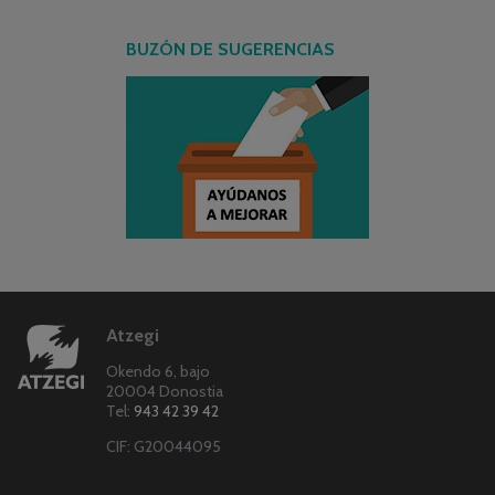
BUZÓN DE SUGERENCIAS
Atzegi
Okendo 6, bajo
20004 Donostia
Tel:
943 42 39 42
CIF: G20044095