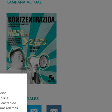
CAMPAÑA ACTUAL
ación
de sus
REDES SOCIALES
el contenido
donos además