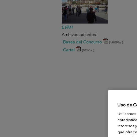
EVAH
Archivos adjuntos:
Bases del Concurso
[1488Kbs.]
Cartel
[900Kbs.]
Uso de C
Utilizamos 
estadística
intereses y
que ofrece