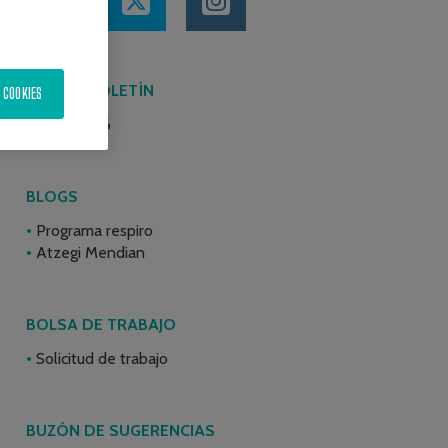
ÚLTIMO BOLETÍN
 COOKIES
Junio 2026
BLOGS
Programa respiro
Atzegi Mendian
BOLSA DE TRABAJO
Solicitud de trabajo
BUZÓN DE SUGERENCIAS