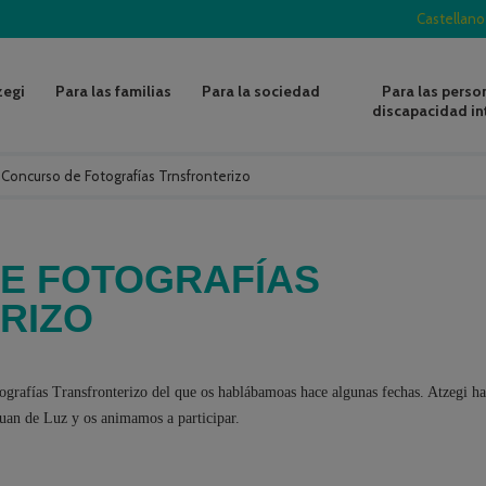
Castellano
zegi
Para las familias
Para la sociedad
Para las perso
discapacidad in
/
Concurso de Fotografías Trnsfronterizo
E FOTOGRAFÍAS
RIZO
tografías Transfronterizo del que os hablábamoas hace algunas fechas. Atzegi ha
uan de Luz y os animamos a participar.