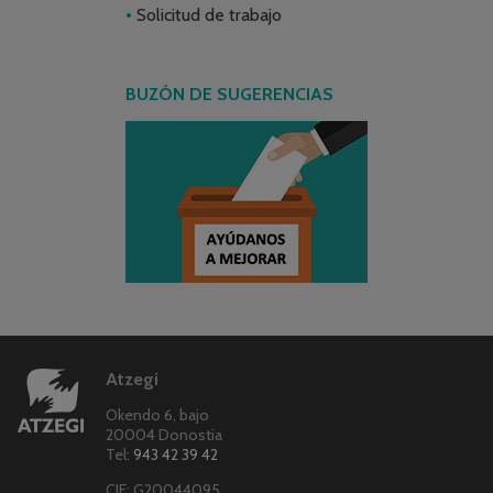
Solicitud de trabajo
BUZÓN DE SUGERENCIAS
Atzegi
Okendo 6, bajo
20004 Donostia
Tel:
943 42 39 42
CIF: G20044095