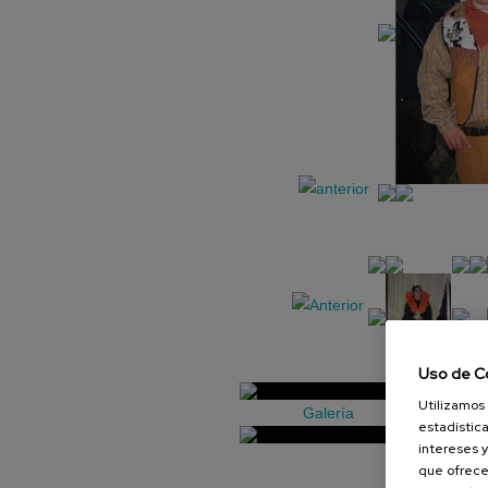
Uso de C
Utilizamos 
Galería
estadística
intereses y
que ofrece