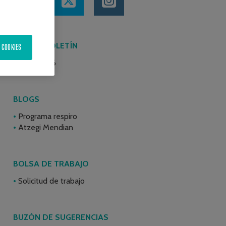
ÚLTIMO BOLETÍN
 COOKIES
Junio 2026
BLOGS
Programa respiro
Atzegi Mendian
BOLSA DE TRABAJO
Solicitud de trabajo
BUZÓN DE SUGERENCIAS