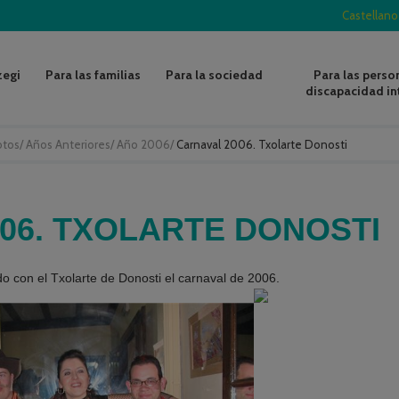
Castellano
zegi
Para las familias
Para la sociedad
Para las perso
discapacidad in
otos
/
Años Anteriores
/
Año 2006
/
Carnaval 2006. Txolarte Donosti
06. TXOLARTE DONOSTI
o con el Txolarte de Donosti el carnaval de 2006.