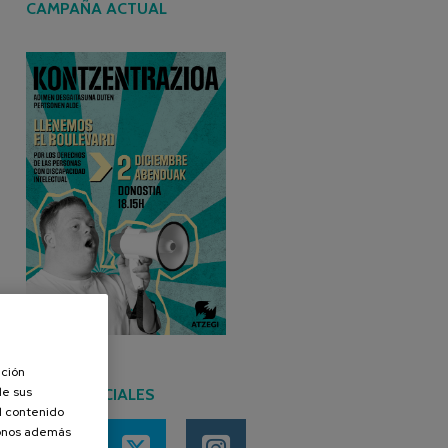
CAMPAÑA ACTUAL
ación
de sus
REDES SOCIALES
el contenido
donos además