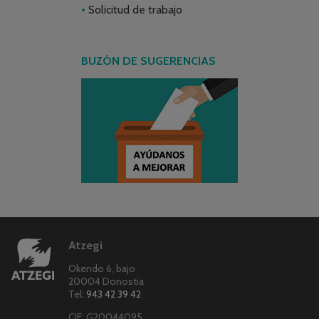
Solicitud de trabajo
BUZÓN DE SUGERENCIAS
Atzegi
Okendo 6, bajo
20004 Donostia
Tel:
943 42 39 42
CIF: G20044095