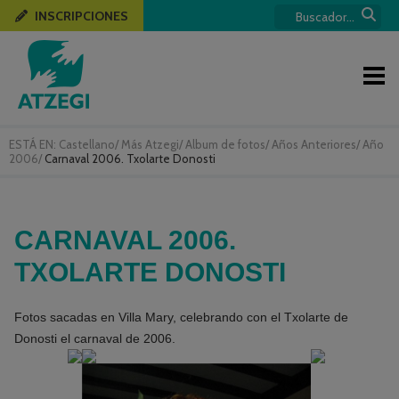
INSCRIPCIONES
ESTÁ EN:
Castellano
/
Más Atzegi
/
Album de fotos
/
Años Anteriores
/
Año
2006
/
Carnaval 2006. Txolarte Donosti
CARNAVAL 2006.
TXOLARTE DONOSTI
Fotos sacadas en Villa Mary, celebrando con el Txolarte de
Donosti el carnaval de 2006.