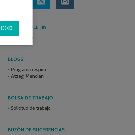
ÚLTIMO BOLETÍN
 COOKIES
Junio 2026
BLOGS
Programa respiro
Atzegi Mendian
BOLSA DE TRABAJO
Solicitud de trabajo
BUZÓN DE SUGERENCIAS