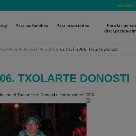
Castellano
zegi
Para las familias
Para la sociedad
Para las perso
discapacidad in
otos
/
Años Anteriores
/
Año 2006
/
Carnaval 2006. Txolarte Donosti
06. TXOLARTE DONOSTI
o con el Txolarte de Donosti el carnaval de 2006.