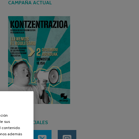
CAMPAÑA ACTUAL
ación
de sus
REDES SOCIALES
el contenido
donos además