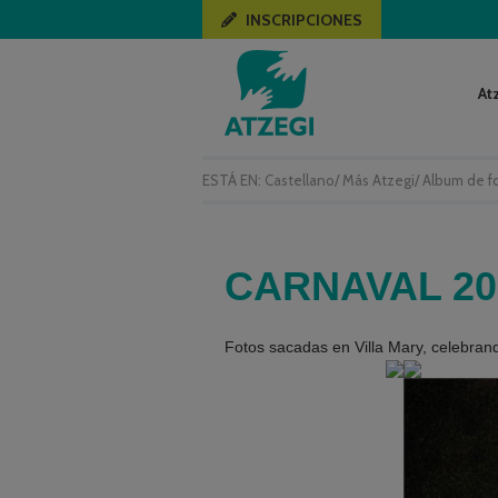
INSCRIPCIONES
At
ESTÁ EN:
Castellano
/
Más Atzegi
/
Album de f
CARNAVAL 20
Fotos sacadas en Villa Mary, celebrand