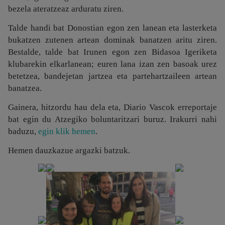
bezela ateratzeaz arduratu ziren.
Talde handi bat Donostian egon zen lanean eta lasterketa
bukatzen zutenen artean dominak banatzen aritu ziren.
Bestalde, talde bat Irunen egon zen Bidasoa Igeriketa
klubarekin elkarlanean; euren lana izan zen basoak urez
betetzea, bandejetan jartzea eta partehartzaileen artean
banatzea.
Gainera, hitzordu hau dela eta, Diario Vascok erreportaje
bat egin du Atzegiko boluntaritzari buruz. Irakurri nahi
baduzu,
egin klik hemen
.
Hemen dauzkazue argazki batzuk.