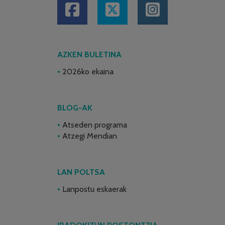
AZKEN BULETINA
2026ko ekaina
BLOG-AK
Atseden programa
Atzegi Mendian
LAN POLTSA
Lanpostu eskaerak