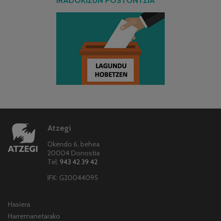
IRADOKIZUN POSTONTZIA
Atzegi
Okendo 6, behea
20004 Donostia
Tel:
943 42 39 42
IFK: G20044095
Hasiera
Harremanetarako