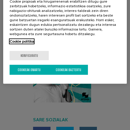
Cookie propioak eta hirugarrenenak erabiltzen ditugu gure
zerbitzuak hobetzeko, informazio estatistikoa osatzeko, zure
nabigazio-ohiturak analizatzeko, interes-taldeak zein diren
AZKEN KANPAINA
ondorioztatzeko, haien interesen profil bat sortzeko eta beste
gune batzuetan iragarki esanguratsuak erakusteko. Horri esker,
eskaintzen dugun edukia pertsonalizatu dezakegu eta interesa
sortzen duten atalei buruzko informazioa lortu. Gainera,
webgunea eta zure segurtasuna hobetu ditzakegu.
Cookie politika
KONFIGURATU
COOKIEAK ONARTU
COOKIEAK BAZTERTU
SARE SOZIALAK