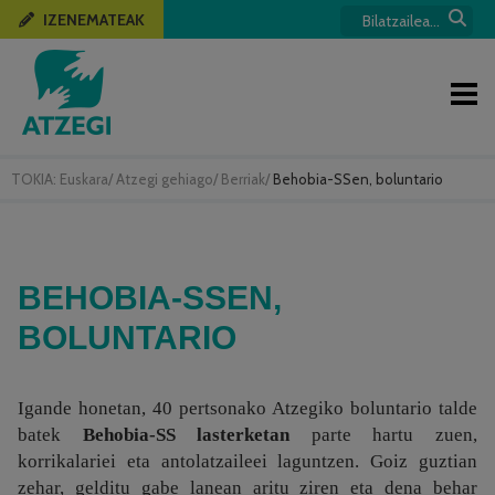
IZENEMATEAK
TOKIA:
Euskara
/
Atzegi gehiago
/
Berriak
/
Behobia-SSen, boluntario
BEHOBIA-SSEN,
BOLUNTARIO
Igande honetan, 40 pertsonako Atzegiko boluntario talde
batek
Behobia-SS lasterketan
parte hartu zuen,
korrikalariei eta antolatzaileei laguntzen. Goiz guztian
zehar, gelditu gabe lanean aritu ziren eta dena behar