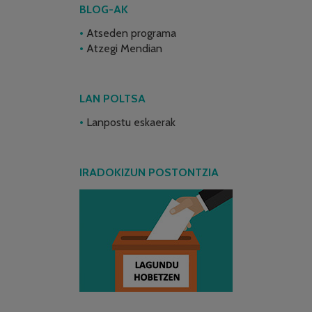
BLOG-AK
Atseden programa
Atzegi Mendian
LAN POLTSA
Lanpostu eskaerak
IRADOKIZUN POSTONTZIA