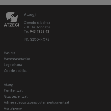
Atzegi
Okendo 6, behea
20004 Donostia
Tel:
943 42 39 42
IFK: G20044095
Hasiera
Harremanetarako
Lege oharra
Cookie politika
Atzegi
Familientzat
Gizartearentzat
Adimen desgaitasuna duten pertsonentzat
Argitalpenak