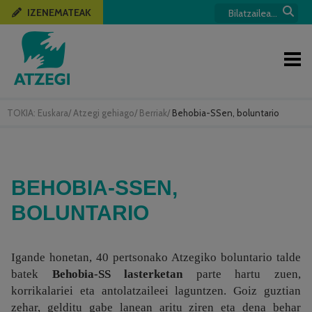
IZENEMATEAK
TOKIA:
Euskara
/
Atzegi gehiago
/
Berriak
/
Behobia-SSen, boluntario
BEHOBIA-SSEN,
BOLUNTARIO
Igande honetan, 40 pertsonako Atzegiko boluntario talde
batek
Behobia-SS lasterketan
parte hartu zuen,
korrikalariei eta antolatzaileei laguntzen. Goiz guztian
zehar, gelditu gabe lanean aritu ziren eta dena behar