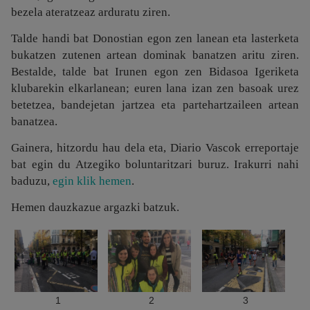
bezela ateratzeaz arduratu ziren.
Talde handi bat Donostian egon zen lanean eta lasterketa
bukatzen zutenen artean dominak banatzen aritu ziren.
Bestalde, talde bat Irunen egon zen Bidasoa Igeriketa
klubarekin elkarlanean; euren lana izan zen basoak urez
betetzea, bandejetan jartzea eta partehartzaileen artean
banatzea.
Gainera, hitzordu hau dela eta, Diario Vascok erreportaje
bat egin du Atzegiko boluntaritzari buruz. Irakurri nahi
baduzu,
egin klik hemen
.
Hemen dauzkazue argazki batzuk.
1
2
3