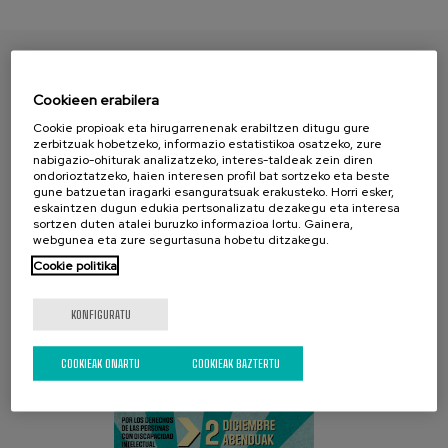
AURKITU ZURE PAPERA
Cookieen erabilera
Cookie propioak eta hirugarrenenak erabiltzen ditugu gure
zerbitzuak hobetzeko, informazio estatistikoa osatzeko, zure
nabigazio-ohiturak analizatzeko, interes-taldeak zein diren
ondorioztatzeko, haien interesen profil bat sortzeko eta beste
gune batzuetan iragarki esanguratsuak erakusteko. Horri esker,
eskaintzen dugun edukia pertsonalizatu dezakegu eta interesa
sortzen duten atalei buruzko informazioa lortu. Gainera,
webgunea eta zure segurtasuna hobetu ditzakegu.
Cookie politika
AZKEN KANPAINA
KONFIGURATU
COOKIEAK ONARTU
COOKIEAK BAZTERTU