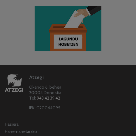
Atzegi
Okendo 6, behea
20004 Donostia
Tel:
943 42 39 42
IFK: G20044095
Hasiera
Harremanetarako