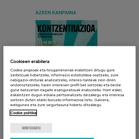
AZKEN KANPAINA
Cookieen erabilera
Cookie propioak eta hirugarrenenak erabiltzen ditugu gure
zerbitzuak hobetzeko, informazio estatistikoa osatzeko, zure
nabigazio-ohiturak analizatzeko, interes-taldeak zein diren
ondorioztatzeko, haien interesen profil bat sortzeko eta beste
gune batzuetan iragarki esanguratsuak erakusteko. Horri esker,
eskaintzen dugun edukia pertsonalizatu dezakegu eta interesa
sortzen duten atalei buruzko informazioa lortu. Gainera,
webgunea eta zure segurtasuna hobetu ditzakegu.
Cookie politika
SARE SOZIALAK
KONFIGURATU