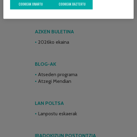
COOKIEAK ONARTU
COOKIEAK BAZTERTU
AZKEN BULETINA
2026ko ekaina
BLOG-AK
Atseden programa
Atzegi Mendian
LAN POLTSA
Lanpostu eskaerak
IRADOKIZUN POSTONTZIA