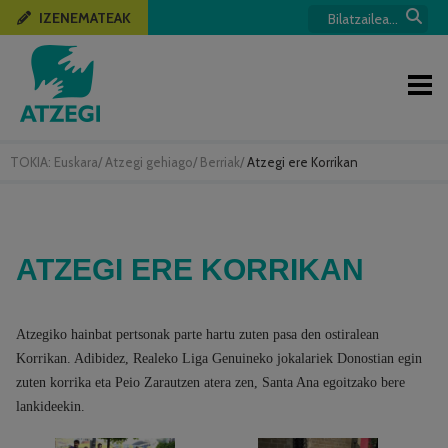
IZENEMATEAK
TOKIA:
Euskara
/
Atzegi gehiago
/
Berriak
/
Atzegi ere Korrikan
ATZEGI ERE KORRIKAN
Atzegiko hainbat pertsonak parte hartu zuten pasa den ostiralean
Korrikan. Adibidez, Realeko Liga Genuineko jokalariek Donostian egin
zuten korrika eta Peio Zarautzen atera zen, Santa Ana egoitzako bere
lankideekin.